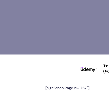
[highSchoolPage id=”262″]