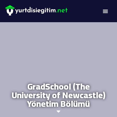
GradSchool (The
University of Newcastle)
Yönetim Bölümü