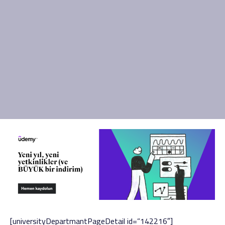
[universityDepartmantPageDetail id=”142216″]