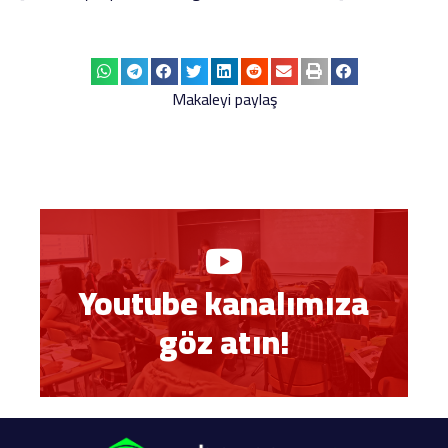
Makaleyi paylaş
Youtube kanalımıza
göz atın!