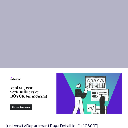
[universityDepartmantPageDetail id=”140500″]