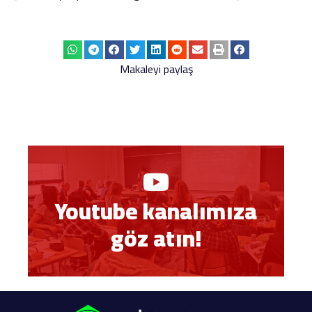
Makaleyi paylaş
Youtube kanalımıza
göz atın!