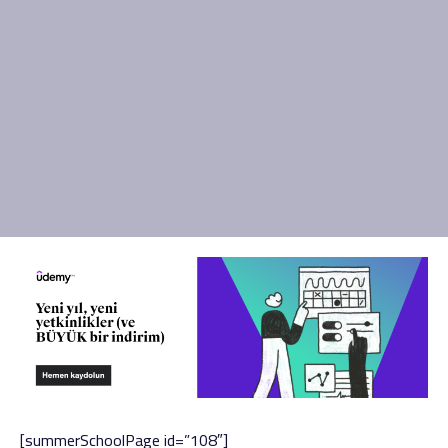
[summerSchoolPage id=”108″]