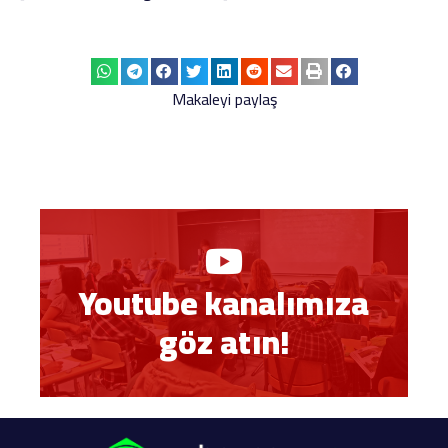
Makaleyi paylaş
Youtube kanalımıza
göz atın!