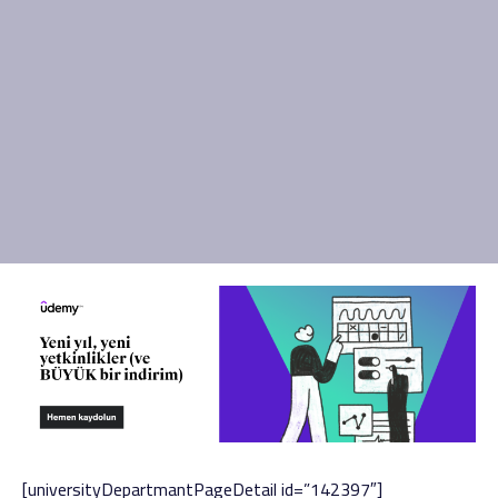
[universityDepartmantPageDetail id=”142397″]