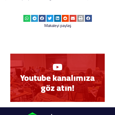
Makaleyi paylaş
Youtube kanalımıza
göz atın!