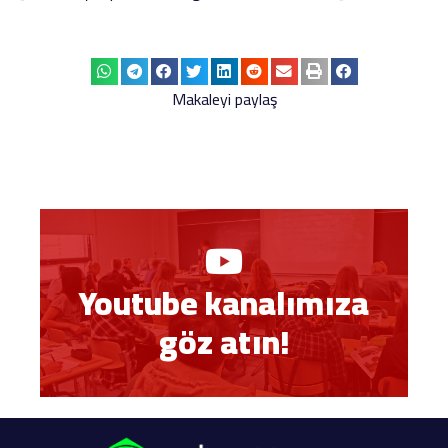
Makaleyi paylaş
Youtube kanalımıza
göz atın!