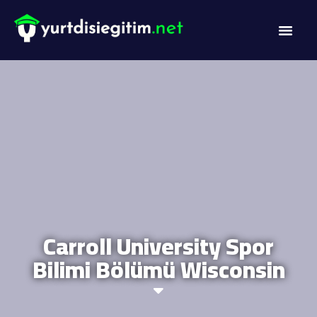
DİL PROG
AKADEMİK PR
Carroll University Spor
Bilimi Bölümü Wisconsin