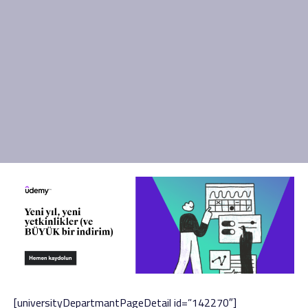
[universityDepartmantPageDetail id=”142270″]