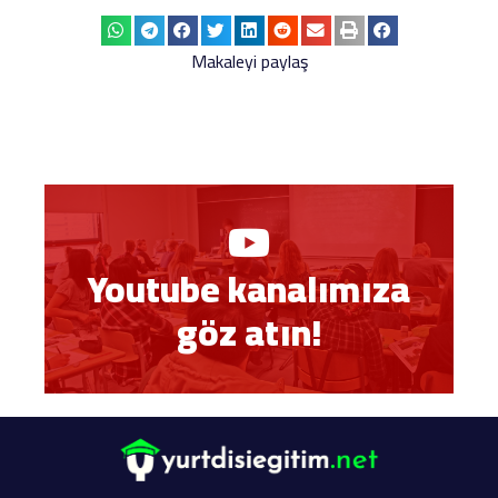
Makaleyi paylaş
Youtube kanalımıza
göz atın!