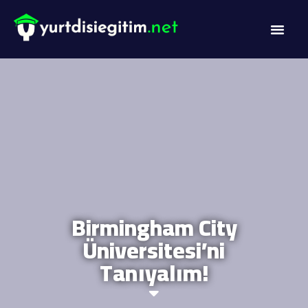
DİL PROG
AKADEMİK PR
Birmingham City
Üniversitesi’ni
Tanıyalım!