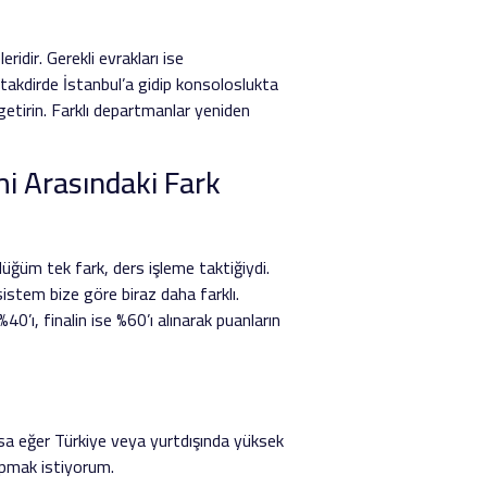
idir. Gerekli evrakları ise
takdirde İstanbul’a gidip konsoloslukta
etirin. Farklı departmanlar yeniden
mi Arasındaki Fark
üğüm tek fark, ders işleme taktiğiydi.
stem bize göre biraz daha farklı.
0’ı, finalin ise %60’ı alınarak puanların
rsa eğer Türkiye veya yurtdışında yüksek
apmak istiyorum.