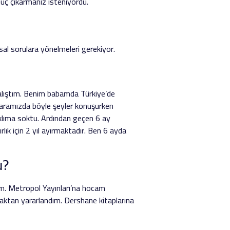
nuç çıkarmanız isteniyordu.
sal sorulara yönelmeleri gerekiyor.
çalıştım. Benim babamda Türkiye’de
i aramızda böyle şeyler konuşurken
aklıma soktu. Ardından geçen 6 ay
lık için 2 yıl ayırmaktadır. Ben 6 ayda
u?
ım. Metropol Yayınları’na hocam
naktan yararlandım. Dershane kitaplarına