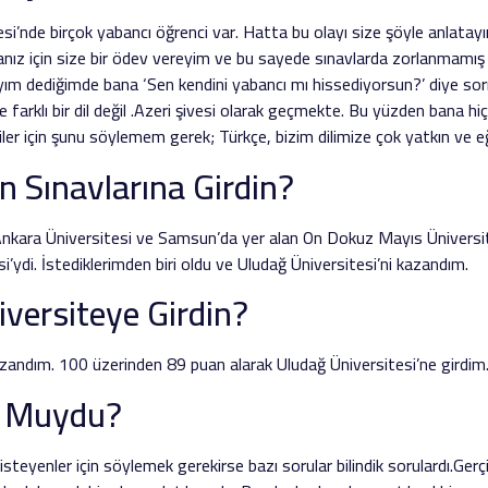
si’nde birçok yabancı öğrenci var. Hatta bu olayı size şöyle anlatay
ız için size bir ödev vereyim ve bu sayede sınavlarda zorlanmamış
yım dediğimde bana ‘Sen kendini yabancı mı hissediyorsun?’ diye sor
 farklı bir dil değil .Azeri şivesi olarak geçmekte. Bu yüzden bana hi
r için şunu söylemem gerek; Türkçe, bizim dilimize çok yatkın ve eğ
n Sınavlarına Girdin?
Ankara Üniversitesi ve Samsun’da yer alan On Dokuz Mayıs Üniversite
’ydi. İstediklerimden biri oldu ve Uludağ Üniversitesi’ni kazandım.
versiteye Girdin?
zandım. 100 üzerinden 89 puan alarak Uludağ Üniversitesi’ne girdim
or Muydu?
isteyenler için söylemek gerekirse bazı sorular bilindik sorulardı.Ge