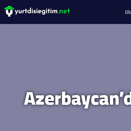
Dİ
Azerbaycan’da