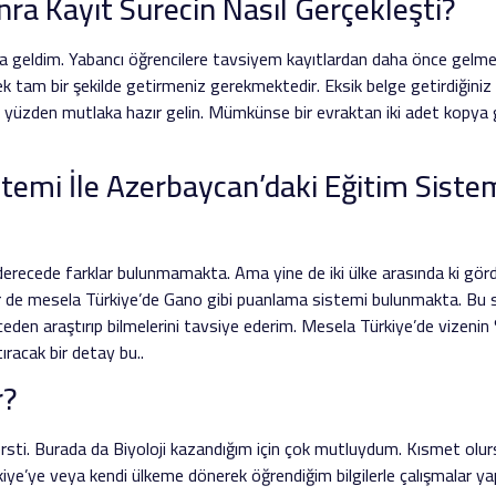
ra Kayıt Sürecin Nasıl Gerçekleşti?
a geldim. Yabancı öğrencilere tavsiyem kayıtlardan daha önce gelmeler
k tam bir şekilde getirmeniz gerekmektedir. Eksik belge getirdiğiniz 
 yüzden mutlaka hazır gelin. Mümkünse bir evraktan iki adet kopya g
stemi İle Azerbaycan’daki Eğitim Siste
 derecede farklar bulunmamakta. Ama yine de iki ülke arasında ki görd
r de mesela Türkiye’de Gano gibi puanlama sistemi bulunmakta. Bu si
den araştırıp bilmelerini tavsiye ederim. Mesela Türkiye’de vizenin %4
ıracak bir detay bu..
r?
dersti. Burada da Biyoloji kazandığım için çok mutluydum. Kısmet olu
iye’ye veya kendi ülkeme dönerek öğrendiğim bilgilerle çalışmalar y