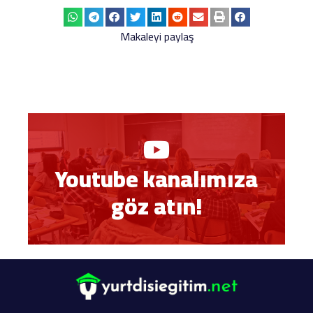
Makaleyi paylaş
Youtube kanalımıza
göz atın!