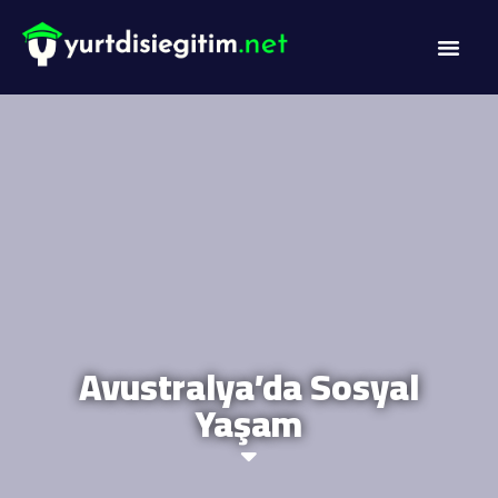
DİL PROG
AKADEMİK PR
Avustralya’da Sosyal
Yaşam