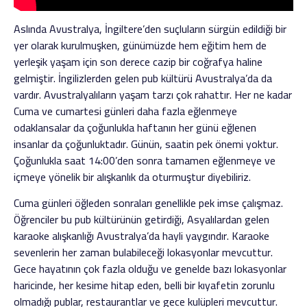
Aslında Avustralya, İngiltere’den suçluların sürgün edildiği bir
yer olarak kurulmuşken, günümüzde hem eğitim hem de
yerleşik yaşam için son derece cazip bir coğrafya haline
gelmiştir. İngilizlerden gelen pub kültürü Avustralya’da da
vardır. Avustralyalıların yaşam tarzı çok rahattır. Her ne kadar
Cuma ve cumartesi günleri daha fazla eğlenmeye
odaklansalar da çoğunlukla haftanın her günü eğlenen
insanlar da çoğunluktadır. Günün, saatin pek önemi yoktur.
Çoğunlukla saat 14:00’den sonra tamamen eğlenmeye ve
içmeye yönelik bir alışkanlık da oturmuştur diyebiliriz.
Cuma günleri öğleden sonraları genellikle pek imse çalışmaz.
Öğrenciler bu pub kültürünün getirdiği, Asyalılardan gelen
karaoke alışkanlığı Avustralya’da hayli yaygındır. Karaoke
sevenlerin her zaman bulabileceği lokasyonlar mevcuttur.
Gece hayatının çok fazla olduğu ve genelde bazı lokasyonlar
haricinde, her kesime hitap eden, belli bir kıyafetin zorunlu
olmadığı publar, restaurantlar ve gece kulüpleri mevcuttur.