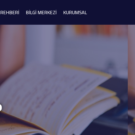
Study in
 REHBERİ
BİLGİ MERKEZİ
KURUMSAL
Türkiye
?