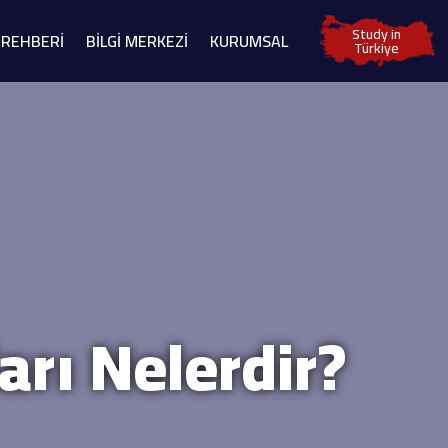
Study in
 REHBERİ
BİLGİ MERKEZİ
KURUMSAL
Türkiye
arı Nelerdir?