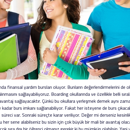
da finansal yardım bursları oluyor. Bunların değerlendirmelerini de okul
ınmasını sağlayabiliyoruz. Boarding okullarında ve özellikle belli sı
 avantaj sağlayacaktır. Çünkü bu okullara yerleşmek demek aynı zamand
adar burs imkanı sağlanabiliyor. Fakat her isteyene de burs çıkacak
 süreci var. Sonraki süreçte karar veriliyor. Değer mi derseniz kesinli
her sene alabilseniz bu sizin için çok büyük bir mali bir avantaj olaca
ok sıra dışı bir öğrenci olmanız gerekir ki bu mümkün olabilsin. Yani