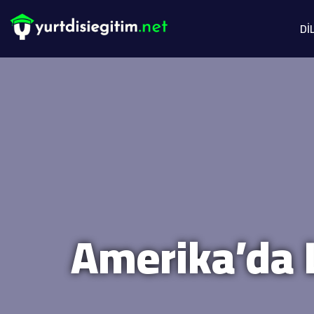
Dİ
Amerika’da L