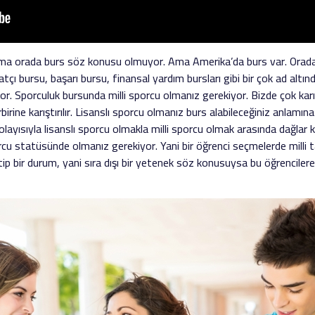
 ama orada burs söz konusu olmuyor. Ama Amerika’da burs var. Orada 
çı bursu, başarı bursu, finansal yardım bursları gibi bir çok ad altın
yor. Sporculuk bursunda milli sporcu olmanız gerekiyor. Bizde çok karışt
irbirine karıştırılır. Lisanslı sporcu olmanız burs alabileceğiniz anlam
Dolayısıyla lisanslı sporcu olmakla milli sporcu olmak arasında dağlar 
orcu statüsünde olmanız gerekiyor. Yani bir öğrenci seçmelerde mill
p bir durum, yani sıra dışı bir yetenek söz konusuysa bu öğrencilere de