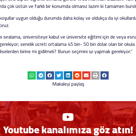
larda çok üstün ve farklı bir konumda olmanız lazım ki tamamen bursl
koşullar uygun olduğu durumda daha kolay ve oldukça da iyi okullarda 
oruz.
ni sıralama, üniversiteye kabul ve üniversite eğitimi için de veya esn
gerekiyor; senelik ücreti ortalama 45 bin- 50 bin dolar olan bir okula 
liselerden birine mi gidilmeli? Bunun seçimini iyi yapmak gerekiyor.”
Makaleyi paylaş
Youtube kanalımıza göz atın!