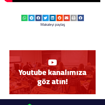
Makaleyi paylaş
Youtube kanalımıza
göz atın!