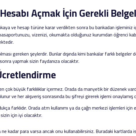
esabı Açmak İçin Gerekli Belge
kaya ve hesap türüne karar verdikten sonra bu bankadan işleminiz i
asaportunuzu, vizenizi, okumakta olduğunuz kurumdan öğrenci kabul b
ktedir.
lması gereken şeylerdir. Bunlar dışında kimi bankalar farklı belgeler 
 sonra yapmak sizin faydanıza olacaktır.
Ücretlendirme
 çok büyük farklılıklar içermez. Orada da manyetik bir düzenek vard
bulunur ve her alışveriş sonrasında bu şifreyi girerek işlemi onaylamış 
kça farklıdır. Orada atm kullanımı ya da çağrı merkezi işlemleri için
zin için iyi olacaktır.
a ne kadar para varsa ancak onu kullanabilirsiniz. Buradaki kartlarda 