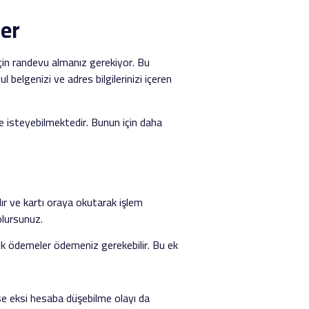
ler
çin randevu almanız gerekiyor. Bu
elgenizi ve adres bilgilerinizi içeren
de isteyebilmektedir. Bunun için daha
ır ve kartı oraya okutarak işlem
olursunuz.
 ek ödemeler ödemeniz gerekebilir. Bu ek
ise eksi hesaba düşebilme olayı da