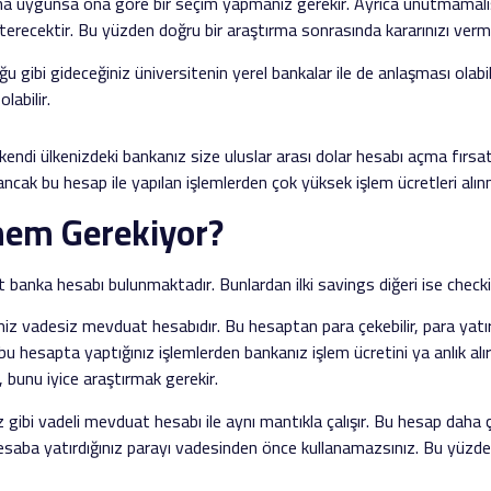
daha uygunsa ona göre bir seçim yapmanız gerekir. Ayrıca unutmamalı
erecektir. Bu yüzden doğru bir araştırma sonrasında kararınızı verme
u gibi gideceğiniz üniversitenin yerel bankalar ile de anlaşması olabi
labilir.
endi ülkenizdeki bankanız size uluslar arası dolar hesabı açma fırsat
z ancak bu hesap ile yapılan işlemlerden çok yüksek işlem ücretleri alı
mem Gerekiyor?
şit banka hesabı bulunmaktadır. Bunlardan ilki savings diğeri ise checki
miz vadesiz mevduat hesabıdır. Bu hesaptan para çekebilir, para yatıra
an bu hesapta yaptığınız işlemlerden bankanız işlem ücretini ya anlık al
, bunu iyice araştırmak gerekir.
gibi vadeli mevduat hesabı ile aynı mantıkla çalışır. Bu hesap daha ço
 hesaba yatırdığınız parayı vadesinden önce kullanamazsınız. Bu yüzd