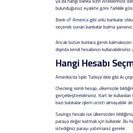
ya da hangi banka sizin isteklerinize 
bulunduğunuz eyalete göre farklılık göst
Bank of America gibi ünlü bankalar olduğ
seçenek sunan bankalar bulma şansınız o
Ancak bütün bunlara gerek kalmaksızın k
dışında kendi hesabınızı kullanabilirsini
Hangi Hesabı Seç
Amerika’da tıpkı Türkiye’deki gibi iki çe
Checking isimli hesap, ülkemizde bildiği
gerçekleştirebilirsiniz. Kart ile kullanıl
bazı bankalar işlem ücreti almayabilir de
Savings hesabı ise ülkemizden bildiğimiz 
paraya değer katmak için kullanılır. Bu
istediğiniz parayı yatırmanız gerekir.