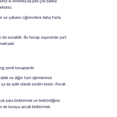
sınız ki Amerika’da pek çok banka
lisiniz.
lir ve yabancı öğrencilere daha fazla
ı da sunabilir. Bu hesap sayesinde yurt
nmaktadır.
ng isimli hesaplardır.
bilir ve diğer tüm işlemlerinizi
ır ya da aylık olarak sizden keser. Ancak
k para biriktirmek ve biriktirdiğiniz
en de buraya ancak biriktirmek