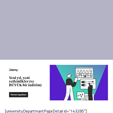
[universityDepartmantPageDetail id=”143285″]