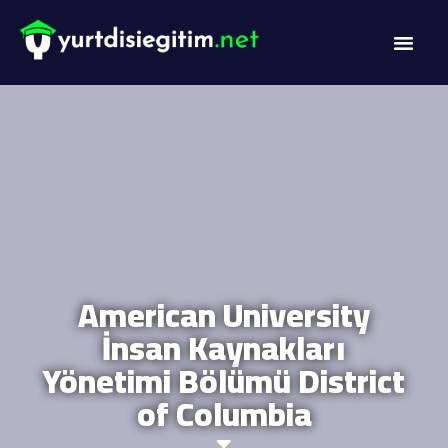
American University
İnsan Kaynakları
Yönetimi Bölümü District
of Columbia