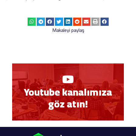
Makaleyi paylaş
Youtube kanalımıza
göz atın!