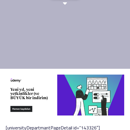
[universityDepartmantPageDetail id=”143326″]