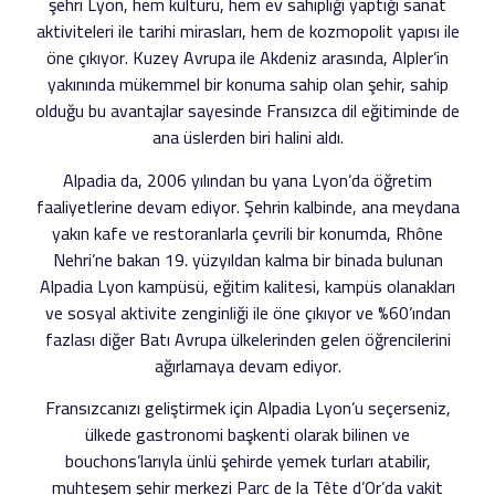
şehri Lyon, hem kültürü, hem ev sahipliği yaptığı sanat
aktiviteleri ile tarihi mirasları, hem de kozmopolit yapısı ile
öne çıkıyor. Kuzey Avrupa ile Akdeniz arasında, Alpler’in
yakınında mükemmel bir konuma sahip olan şehir, sahip
olduğu bu avantajlar sayesinde Fransızca dil eğitiminde de
ana üslerden biri halini aldı.
Alpadia da, 2006 yılından bu yana Lyon’da öğretim
faaliyetlerine devam ediyor. Şehrin kalbinde, ana meydana
yakın kafe ve restoranlarla çevrili bir konumda, Rhône
Nehri’ne bakan 19. yüzyıldan kalma bir binada bulunan
Alpadia Lyon kampüsü, eğitim kalitesi, kampüs olanakları
ve sosyal aktivite zenginliği ile öne çıkıyor ve %60’ından
fazlası diğer Batı Avrupa ülkelerinden gelen öğrencilerini
ağırlamaya devam ediyor.
Fransızcanızı geliştirmek için Alpadia Lyon’u seçerseniz,
ülkede gastronomi başkenti olarak bilinen ve
bouchons’larıyla ünlü şehirde yemek turları atabilir,
muhteşem şehir merkezi Parc de la Tête d’Or’da vakit