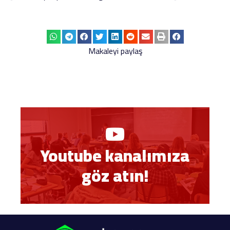
Makaleyi paylaş
Youtube kanalımıza
göz atın!