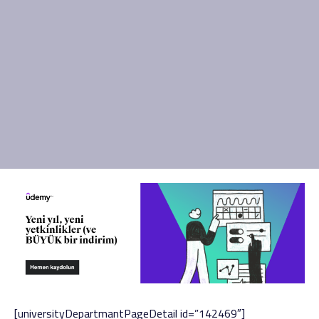
[universityDepartmantPageDetail id=”142469″]